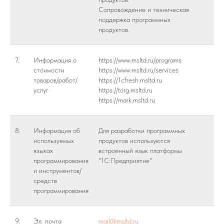
Сопровождение и техническая
поддержка программных
продуктов.
7.
Информация о
https://www.msltd.ru/programs
стоимости
https://www.msltd.ru/services
товаров/работ/
https://1cfresh.msltd.ru
услуг
https://torg.msltd.ru
https://mark.msltd.ru
8.
Информация об
Для разработки программных
используемых
продуктов используются
языках
встроенный язык платформы
программирования
"1С:Предприятие"
и инструментов/
средств
программирования
9.
Эл. почта
mail@msltd.ru